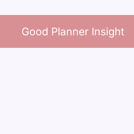
콘
텐
Good Planner Insight
츠
로
건
너
뛰
기