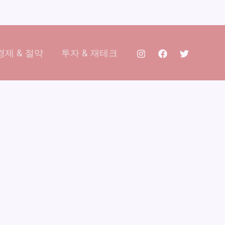
제 & 절약
투자 & 재테크