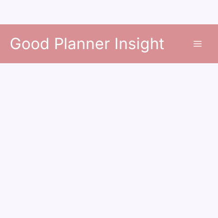
콘
Good Planner Insight
텐
츠
로
건
너
뛰
기