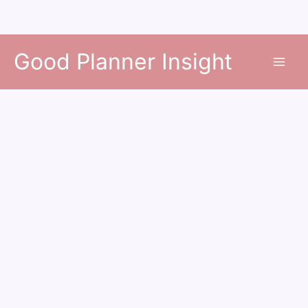
콘
Good Planner Insight
텐
츠
로
건
너
뛰
기