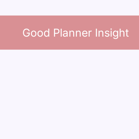
콘
텐
Good Planner Insight
츠
로
건
너
뛰
기