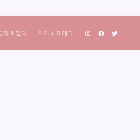
제 & 절약
투자 & 재테크