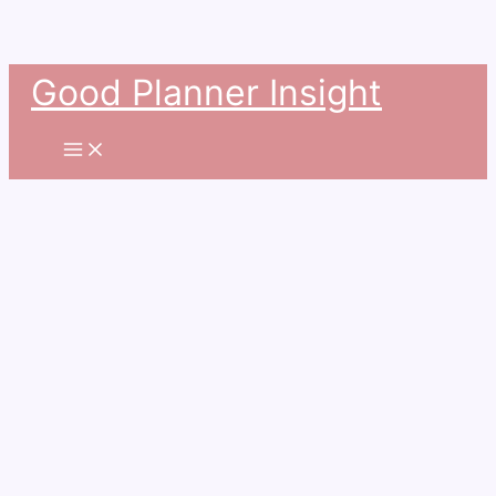
콘
Good Planner Insight
텐
츠
로
건
너
뛰
기