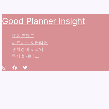
콘
Good Planner Insight
텐
츠
IT & 트렌드
로
비즈니스 & 커리어
건
생활경제 & 절약
너
투자 & 재테크
뛰
기