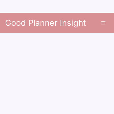
콘
Good Planner Insight
텐
츠
로
건
너
뛰
기