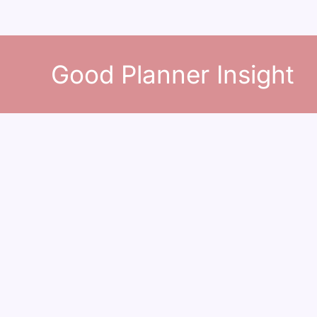
콘
텐
Good Planner Insight
츠
로
건
너
뛰
기