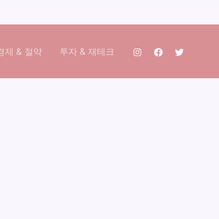
제 & 절약
투자 & 재테크