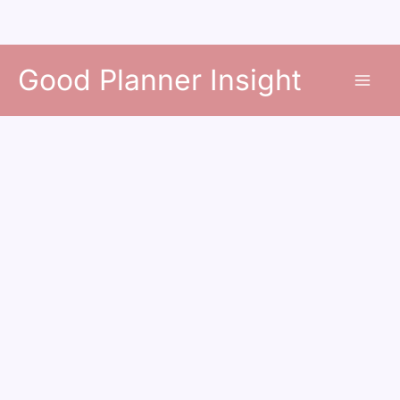
콘
Good Planner Insight
텐
츠
로
건
너
뛰
기