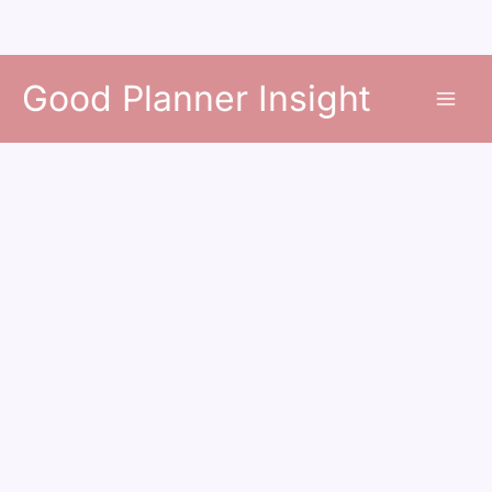
콘
Good Planner Insight
텐
츠
로
건
너
뛰
기