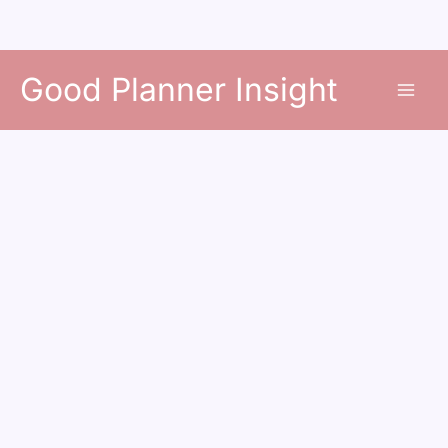
콘
Good Planner Insight
텐
츠
로
건
너
뛰
기