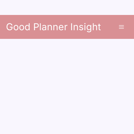
콘
Good Planner Insight
텐
츠
로
건
너
뛰
기