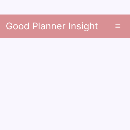
콘
Good Planner Insight
텐
츠
로
건
너
뛰
기