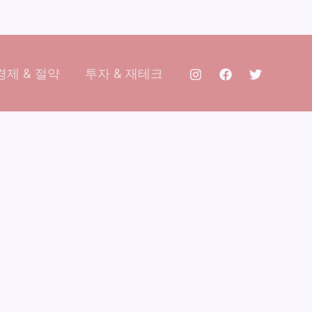
제 & 절약
투자 & 재테크