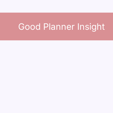
콘
텐
Good Planner Insight
츠
로
건
너
뛰
기