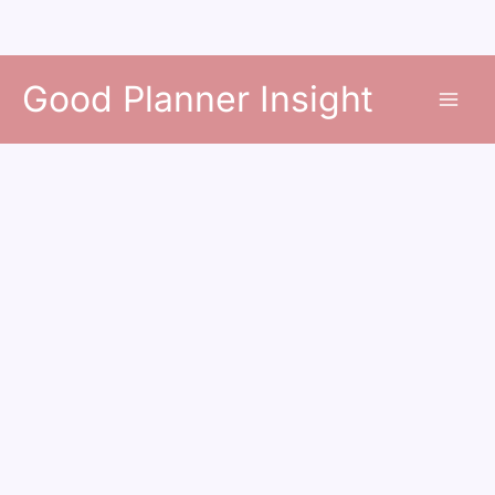
콘
Good Planner Insight
텐
츠
로
건
너
뛰
기