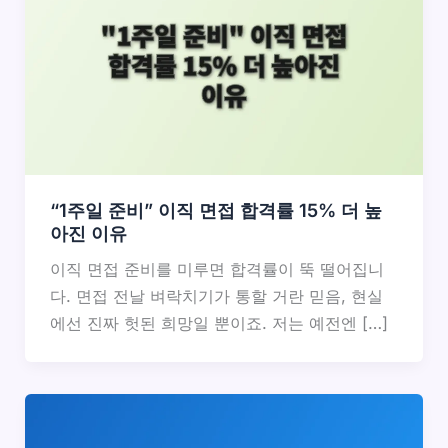
“1주일 준비” 이직 면접 합격률 15% 더 높
아진 이유
이직 면접 준비를 미루면 합격률이 뚝 떨어집니
다. 면접 전날 벼락치기가 통할 거란 믿음, 현실
에선 진짜 헛된 희망일 뿐이죠. 저는 예전엔 […]