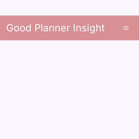
콘
Good Planner Insight
텐
츠
로
건
너
뛰
기