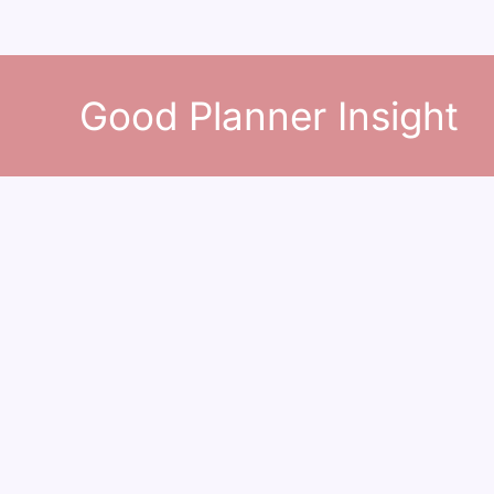
콘
텐
Good Planner Insight
츠
로
건
너
뛰
기