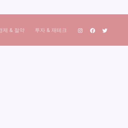
제 & 절약
투자 & 재테크