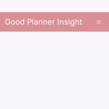
콘
Good Planner Insight
텐
츠
로
건
너
뛰
기