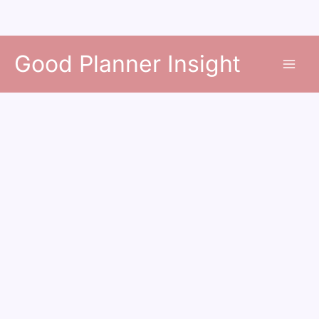
콘
Good Planner Insight
텐
츠
로
건
너
뛰
기