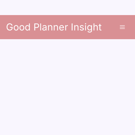
콘
Good Planner Insight
텐
츠
로
건
너
뛰
기