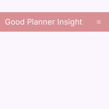
콘
Good Planner Insight
텐
츠
로
건
너
뛰
기