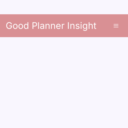
콘
Good Planner Insight
텐
츠
로
건
너
뛰
기