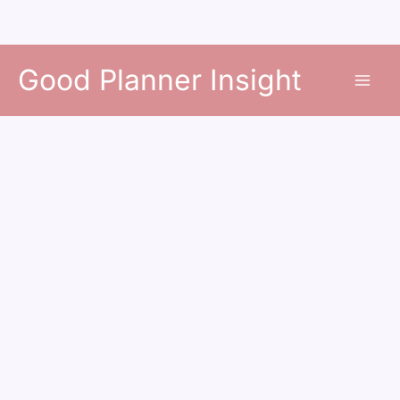
콘
Good Planner Insight
텐
츠
로
건
너
뛰
기