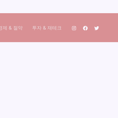
제 & 절약
투자 & 재테크