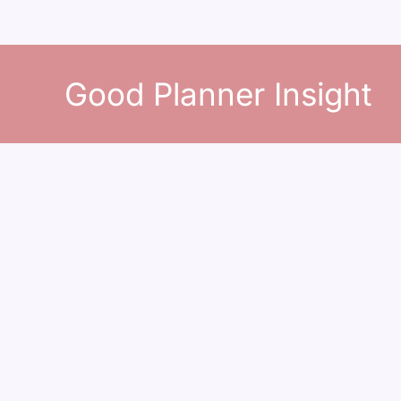
콘
텐
Good Planner Insight
츠
로
건
너
뛰
기