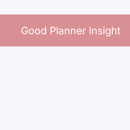
콘
텐
Good Planner Insight
츠
로
건
너
뛰
기