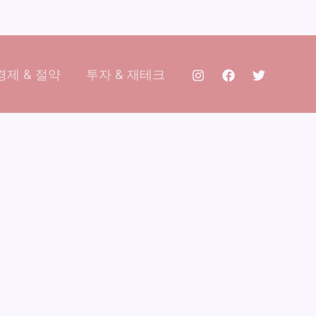
제 & 절약
투자 & 재테크