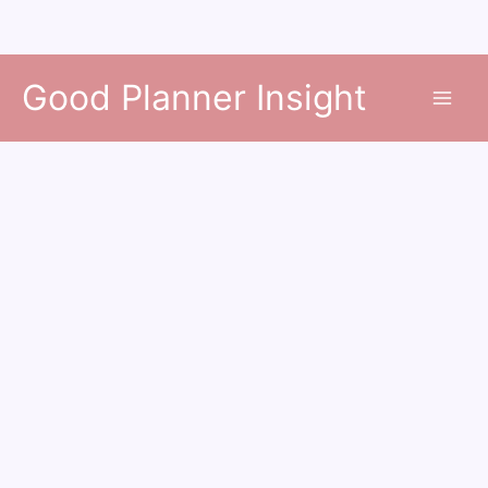
콘
Good Planner Insight
텐
츠
로
건
너
뛰
기