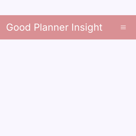
콘
Good Planner Insight
텐
츠
로
건
너
뛰
기