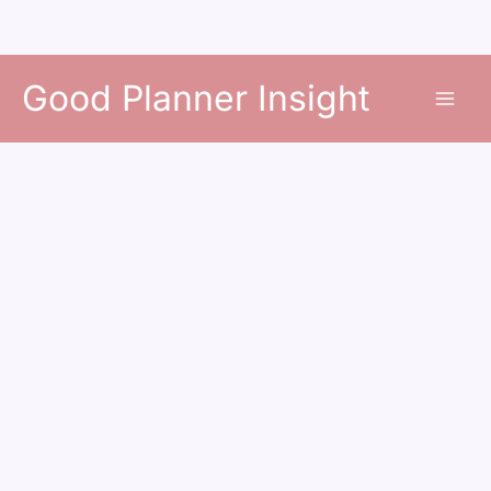
콘
Good Planner Insight
텐
츠
로
건
너
뛰
기