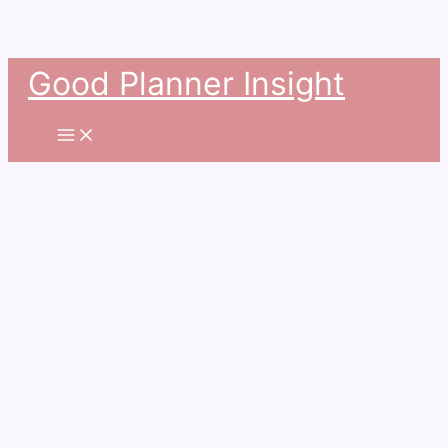
콘
Good Planner Insight
텐
츠
로
건
너
뛰
기