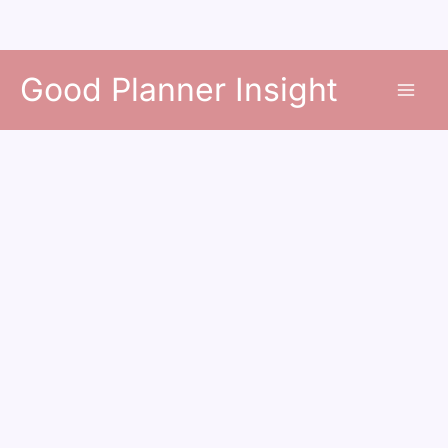
콘
Good Planner Insight
텐
츠
로
건
너
뛰
기