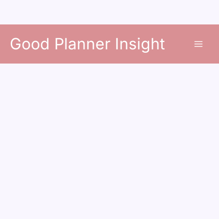
콘
Good Planner Insight
텐
츠
로
건
너
뛰
기