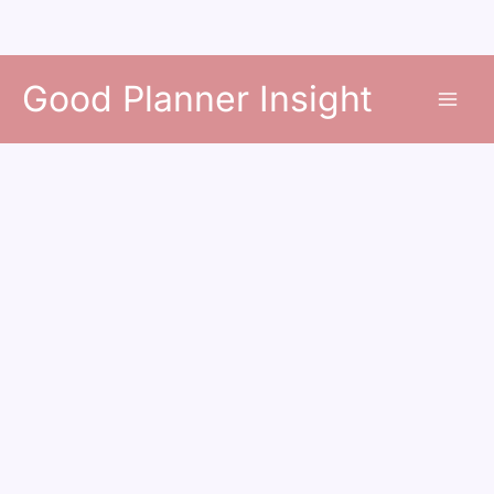
콘
Good Planner Insight
텐
츠
로
건
너
뛰
기