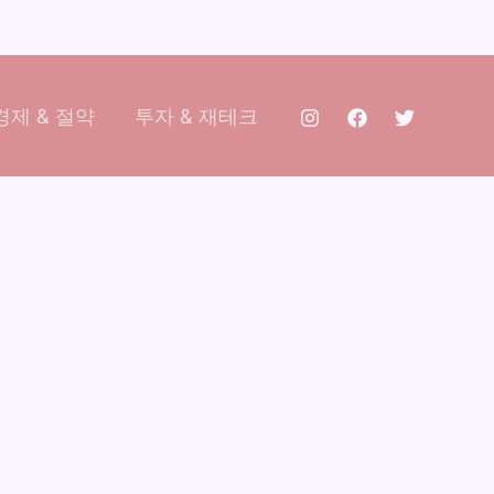
제 & 절약
투자 & 재테크