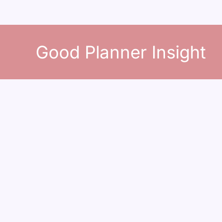
콘
텐
Good Planner Insight
츠
로
건
너
뛰
기