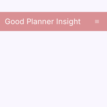
콘
Good Planner Insight
텐
츠
로
건
너
뛰
기