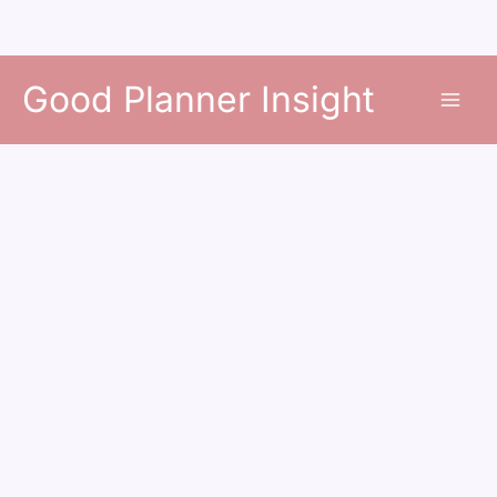
콘
Good Planner Insight
텐
츠
로
건
너
뛰
기