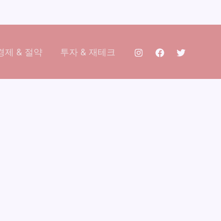
제 & 절약
투자 & 재테크