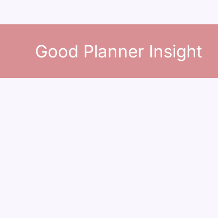
콘
텐
Good Planner Insight
츠
로
건
너
뛰
기