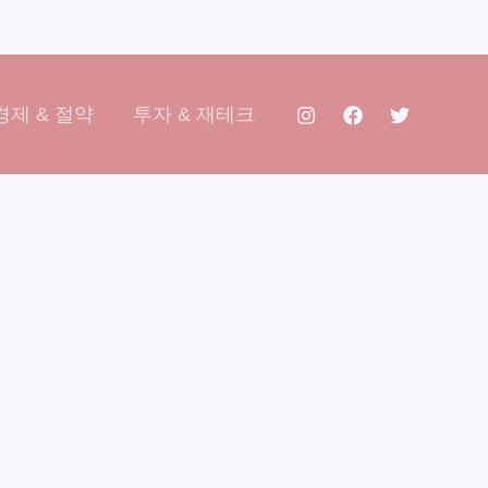
제 & 절약
투자 & 재테크