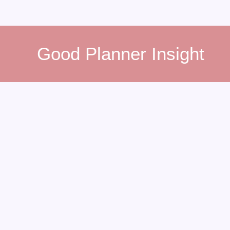
콘
텐
Good Planner Insight
츠
로
건
너
뛰
기