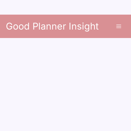
콘
Good Planner Insight
텐
츠
로
건
너
뛰
기