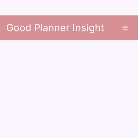
콘
Good Planner Insight
텐
츠
로
건
너
뛰
기