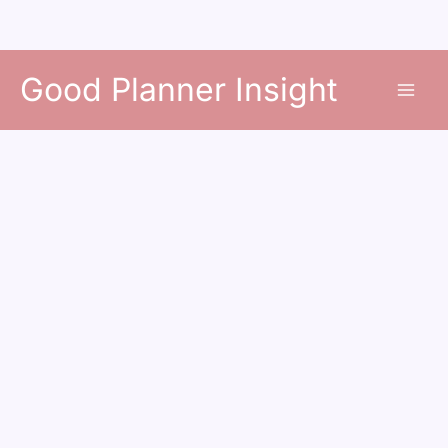
콘
Good Planner Insight
텐
츠
로
건
너
뛰
기