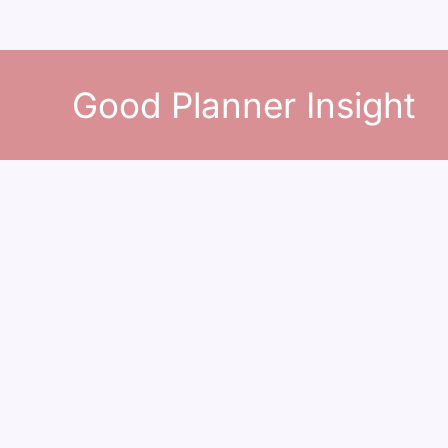
콘
텐
Good Planner Insight
츠
로
건
너
뛰
기