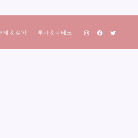
제 & 절약
투자 & 재테크