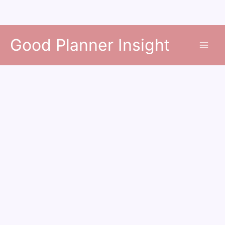
콘
Good Planner Insight
텐
츠
로
건
너
뛰
기