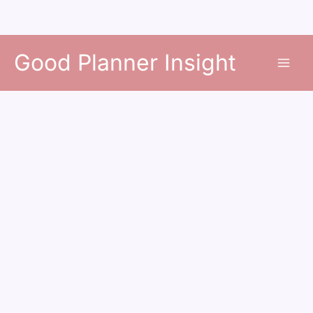
콘
Good Planner Insight
텐
츠
로
건
너
뛰
기