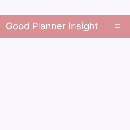
콘
Good Planner Insight
텐
츠
로
건
너
뛰
기