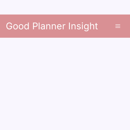
콘
Good Planner Insight
텐
츠
로
건
너
뛰
기