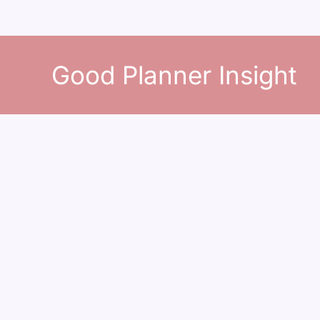
콘
텐
Good Planner Insight
츠
로
건
너
뛰
기