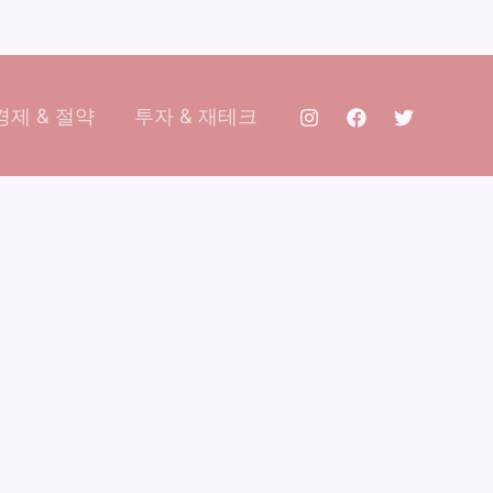
제 & 절약
투자 & 재테크