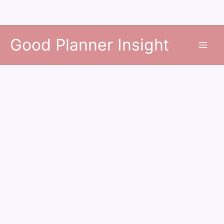
콘
Good Planner Insight
텐
츠
로
건
너
뛰
기