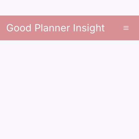
콘
Good Planner Insight
텐
츠
로
건
너
뛰
기