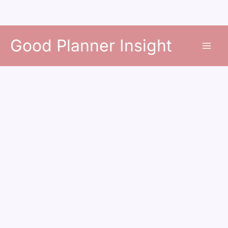
콘
Good Planner Insight
텐
츠
로
건
너
뛰
기