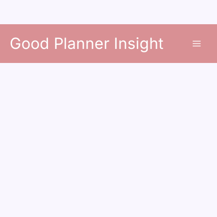
콘
Good Planner Insight
텐
츠
로
건
너
뛰
기